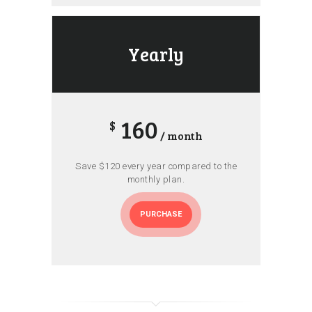
Yearly
160
$
/ month
Save $120 every year compared to the
monthly plan.
PURCHASE