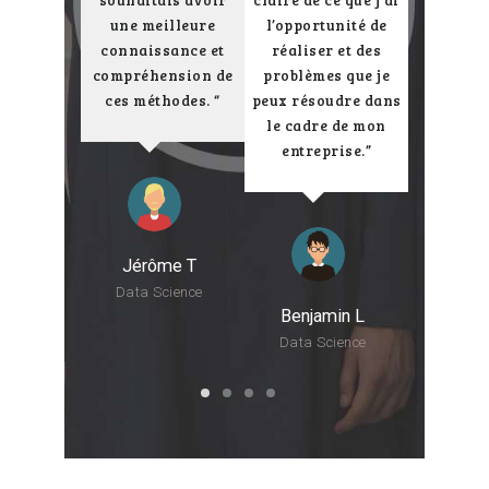
 ce qui a
une meilleure
l’opportunité de
valori
formation
connaissance et
réaliser et des
donné
essante et
compréhension de
problèmes que je
forma
ications
ces méthodes. “
peux résoudre dans
répond
crètes.”
le cadre de mon
atten
entreprise.”
recom
Jérôme T
a B
Data Science
Benjamin L
Eli
cience
Data Science
Pano