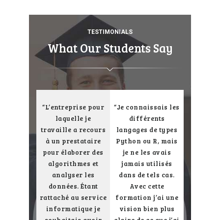
TESTIMONIALS
What Our Students Say
uivi la
“L’entreprise pour
“Je connaissais les
“La form
on Data
laquelle je
différents
donné sa
 Python
travaille a recours
langages de types
avec un 
ée par
à un prestataire
Python ou R, mais
expe
value
pour élaborer des
je ne les avais
passionn
 elle était
algorithmes et
jamais utilisés
métier 
chissante.
analyser les
dans de tels cas.
nous exp
mateur
données. Étant
Avec cette
clés des
t des cas
rattaché au service
formation j’ai une
outils d
quels il
informatique je
vision bien plus
et commen
ui-même
souhaitais avoir
claire de ce que j’ai
possi