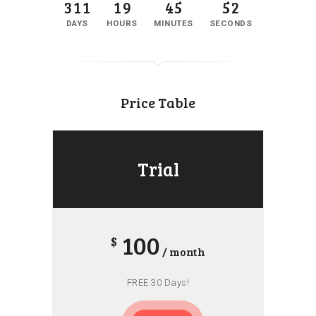
3
1
1
1
9
4
5
5
2
DAYS
HOURS
MINUTES
SECONDS
Price Table
Trial
100
$
/ month
FREE 30 Days!