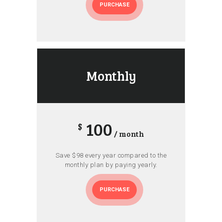
PURCHASE
Monthly
100
$
/ month
Save $98 every year compared to the
monthly plan by paying yearly.
PURCHASE