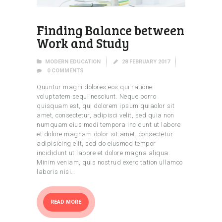
Finding Balance between
Work and Study
MODERN EDUCATION
28 FEBRUARY 2017
0
COMMENTS
Quuntur magni dolores eos qui ratione
voluptatem sequi nesciunt. Neque porro
quisquam est, qui dolorem ipsum quiaolor sit
amet, consectetur, adipisci velit, sed quia non
numquam eius modi tempora incidunt ut labore
et dolore magnam dolor sit amet, consectetur
adipisicing elit, sed do eiusmod tempor
incididunt ut labore et dolore magna aliqua.
Minim veniam, quis nostrud exercitation ullamco
laboris nisi…
READ MORE