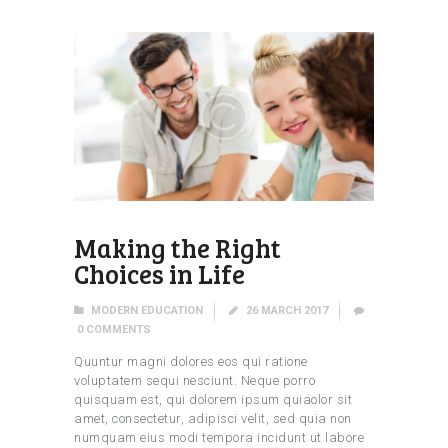
Making the Right
Choices in Life
MODERN EDUCATION
26 MARCH 2017
0
COMMENTS
Quuntur magni dolores eos qui ratione
voluptatem sequi nesciunt. Neque porro
quisquam est, qui dolorem ipsum quiaolor sit
amet, consectetur, adipisci velit, sed quia non
numquam eius modi tempora incidunt ut labore