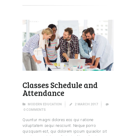
Classes Schedule and
Attendance
MODERN EDUCATION
2 MARCH 2017
0
COMMENTS
Quuntur magni dolores eos qui ratione
voluptatem sequi nesciunt. Neque porro
quisquam est, qui dolorem ipsum quiaolor sit