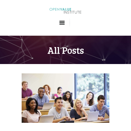
Openvalue Institute
Formations en Big Data et en Intelligence Artificielle
ACCUEIL
LES FORMATIONS
All Posts
QUI SOMMES-NOUS
CONTACT