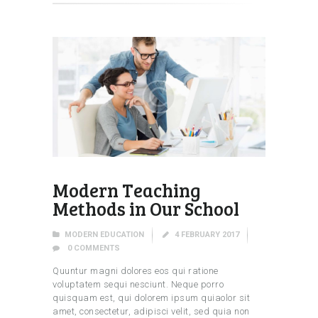
Modern Teaching
Methods in Our School
MODERN EDUCATION
4 FEBRUARY 2017
0
COMMENTS
Quuntur magni dolores eos qui ratione
voluptatem sequi nesciunt. Neque porro
quisquam est, qui dolorem ipsum quiaolor sit
amet, consectetur, adipisci velit, sed quia non