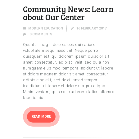
Community News: Learn
about Our Center
MODERN EDUCATION
16 FEBRUARY 2017
0
COMMENTS
Quuntur magni dolores eos qui ratione
voluptatem sequi nesciunt. Neque porro
quisquam est, qui dolorem ipsum quiaolor sit
amet, consectetur, adipisci velit, sed quia non
numquam eius modi tempora incidunt ut labore
et dolore magnam dolor sit amet, consectetur
adipisicing elit, sed do eiusmod tempor
incididunt ut labore et dolore magna aliqua.
Minim veniam, quis nostrud exercitation ullamco
laboris nisi…
READ MORE