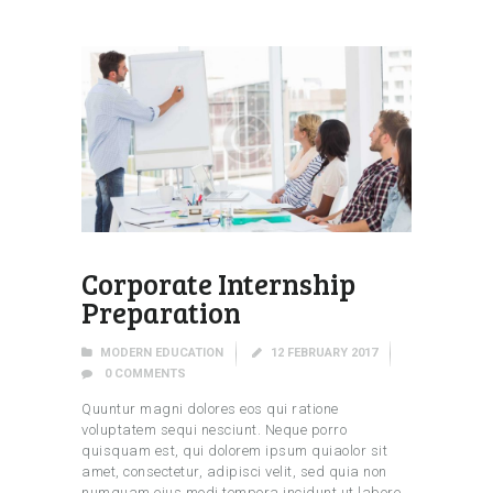
Corporate Internship
Preparation
MODERN EDUCATION
12 FEBRUARY 2017
0
COMMENTS
Quuntur magni dolores eos qui ratione
voluptatem sequi nesciunt. Neque porro
quisquam est, qui dolorem ipsum quiaolor sit
amet, consectetur, adipisci velit, sed quia non
numquam eius modi tempora incidunt ut labore