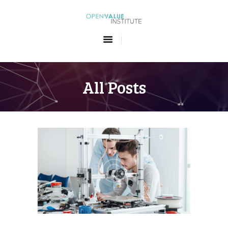
Openvalue Institute
Formations en Big Data et en Intelligence Artificielle
ACCUEIL
LES FORMATIONS
All Posts
QUI SOMMES-NOUS
CONTACT