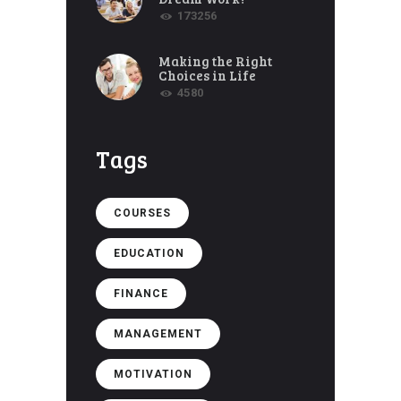
173256
Making the Right
Choices in Life
4580
Tags
COURSES
EDUCATION
FINANCE
MANAGEMENT
MOTIVATION