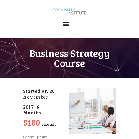
Openvalue Institute
Formations en Big Data et en Intelligence Artificielle
ACCUEIL
LES FORMATIONS
Business Strategy
QUI SOMMES-NOUS
Course
CONTACT
Started on
20
November
2017
6
Months
$180
month
Lorem ipsum