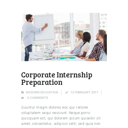
Corporate Internship
Preparation
MODERN EDUCATION
12 FEBRUARY 2017
0
COMMENTS
Quuntur magni dolores eos qui ratione
voluptatem sequi nesciunt. Neque porro
quisquam est, qui dolorem ipsum quiaolor sit
amet, consectetur, adipisci velit, sed quia non