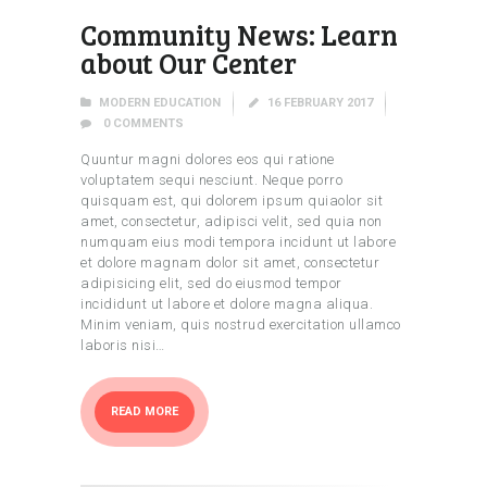
Community News: Learn
about Our Center
MODERN EDUCATION
16 FEBRUARY 2017
0
COMMENTS
Quuntur magni dolores eos qui ratione
voluptatem sequi nesciunt. Neque porro
quisquam est, qui dolorem ipsum quiaolor sit
amet, consectetur, adipisci velit, sed quia non
numquam eius modi tempora incidunt ut labore
et dolore magnam dolor sit amet, consectetur
adipisicing elit, sed do eiusmod tempor
incididunt ut labore et dolore magna aliqua.
Minim veniam, quis nostrud exercitation ullamco
laboris nisi…
READ MORE