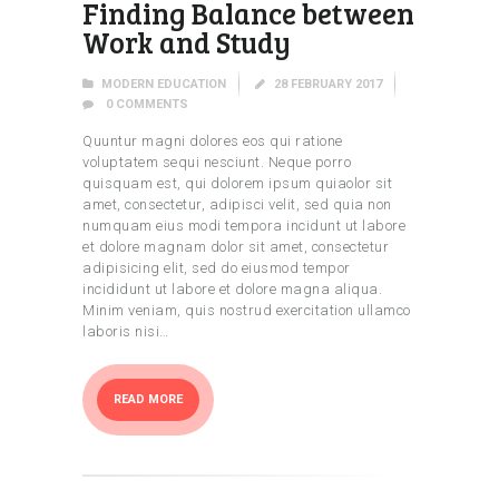
Finding Balance between
Work and Study
MODERN EDUCATION
28 FEBRUARY 2017
0
COMMENTS
Quuntur magni dolores eos qui ratione
voluptatem sequi nesciunt. Neque porro
quisquam est, qui dolorem ipsum quiaolor sit
amet, consectetur, adipisci velit, sed quia non
numquam eius modi tempora incidunt ut labore
et dolore magnam dolor sit amet, consectetur
adipisicing elit, sed do eiusmod tempor
incididunt ut labore et dolore magna aliqua.
Minim veniam, quis nostrud exercitation ullamco
laboris nisi…
READ MORE