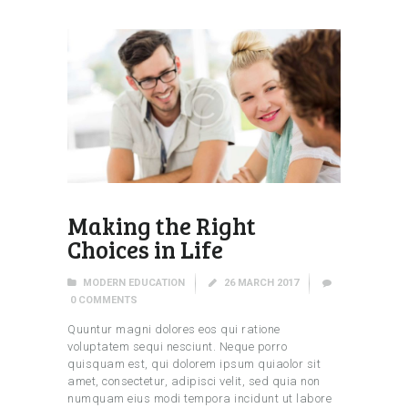
Making the Right
Choices in Life
MODERN EDUCATION
26 MARCH 2017
0
COMMENTS
Quuntur magni dolores eos qui ratione
voluptatem sequi nesciunt. Neque porro
quisquam est, qui dolorem ipsum quiaolor sit
amet, consectetur, adipisci velit, sed quia non
numquam eius modi tempora incidunt ut labore