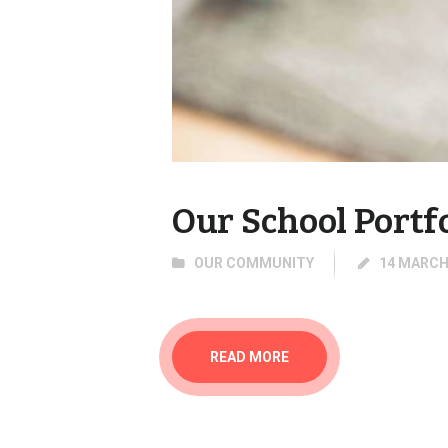
Our School Portf
OUR COMMUNITY
14 MARCH
READ MORE