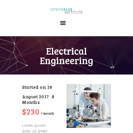
Openvalue Institute
Formations en Big Data et en Intelligence Artificielle
ACCUEIL
LES FORMATIONS
Electrical
QUI SOMMES-NOUS
Engineering
CONTACT
Started on
28
August 2017
8
Months
$230
month
Lorem ipsum
dolor sit amet,