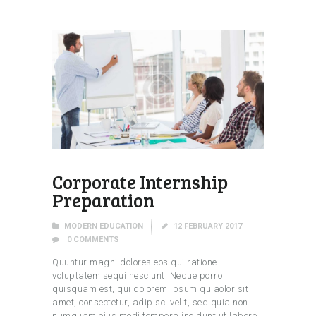
Corporate Internship
Preparation
MODERN EDUCATION
12 FEBRUARY 2017
0
COMMENTS
Quuntur magni dolores eos qui ratione
voluptatem sequi nesciunt. Neque porro
quisquam est, qui dolorem ipsum quiaolor sit
amet, consectetur, adipisci velit, sed quia non
numquam eius modi tempora incidunt ut labore