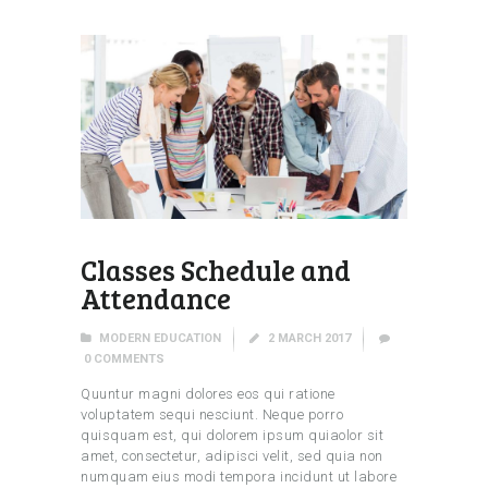
Classes Schedule and
Attendance
MODERN EDUCATION
2 MARCH 2017
0
COMMENTS
Quuntur magni dolores eos qui ratione
voluptatem sequi nesciunt. Neque porro
quisquam est, qui dolorem ipsum quiaolor sit
amet, consectetur, adipisci velit, sed quia non
numquam eius modi tempora incidunt ut labore