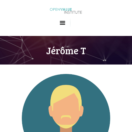
Openvalue Institute
Formations en Big Data et en Intelligence Artificielle
ACCUEIL
LES FORMATIONS
Jérôme T
QUI SOMMES-NOUS
CONTACT