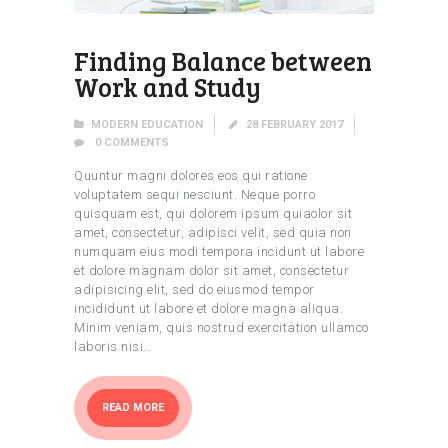
Finding Balance between
Work and Study
MODERN EDUCATION
28 FEBRUARY 2017
0
COMMENTS
Quuntur magni dolores eos qui ratione
voluptatem sequi nesciunt. Neque porro
quisquam est, qui dolorem ipsum quiaolor sit
amet, consectetur, adipisci velit, sed quia non
numquam eius modi tempora incidunt ut labore
et dolore magnam dolor sit amet, consectetur
adipisicing elit, sed do eiusmod tempor
incididunt ut labore et dolore magna aliqua.
Minim veniam, quis nostrud exercitation ullamco
laboris nisi…
READ MORE