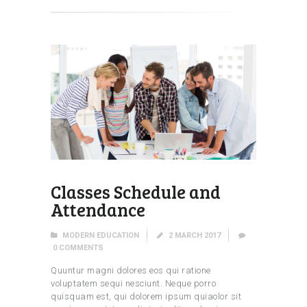
Classes Schedule and
Attendance
MODERN EDUCATION
2 MARCH 2017
0
COMMENTS
Quuntur magni dolores eos qui ratione
voluptatem sequi nesciunt. Neque porro
quisquam est, qui dolorem ipsum quiaolor sit