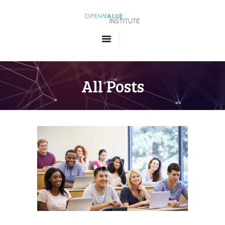
Openvalue Institute
Formations en Big Data et en Intelligence Artificielle
ACCUEIL
LES FORMATIONS
All Posts
QUI SOMMES-NOUS
CONTACT