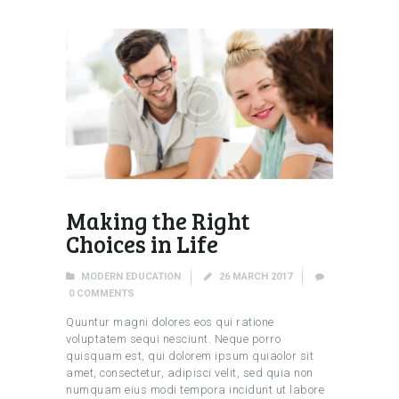
Making the Right
Choices in Life
MODERN EDUCATION
26 MARCH 2017
0
COMMENTS
Quuntur magni dolores eos qui ratione
voluptatem sequi nesciunt. Neque porro
quisquam est, qui dolorem ipsum quiaolor sit
amet, consectetur, adipisci velit, sed quia non
numquam eius modi tempora incidunt ut labore